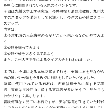
を中心に開催されている人気のイベントです。
今回は九州大学工学研究院 今井教授と清野准教授、九州大
学のスタッフを講師としてお迎えし、今津の石や砂にクロー
ズアップ。
内容は、
①今津地域の元寇防塁の石がどこから来た石なのか見てみよ
う
②砂鉄を採ってみよう
③砂鉄や砂を大きく見てみよう
また、九州大学学生によるクイズ大会も行われました。
①では、今津にある元寇防塁まで行き、実際に石を見ながら
石の違いや分類を今井教授に解説をしていただきました。
防塁に使用されている石材は、西側は柑子岳に産する花崗
岩、東側は毘沙門山に産する玄武岩が多いそうで、見た目も
わかりやすく異なります。
普段何気なく見ている石ですが、実は”恐竜が生きていた時代
にできたもの”と聞くとなんだか有難いもののように感じてし