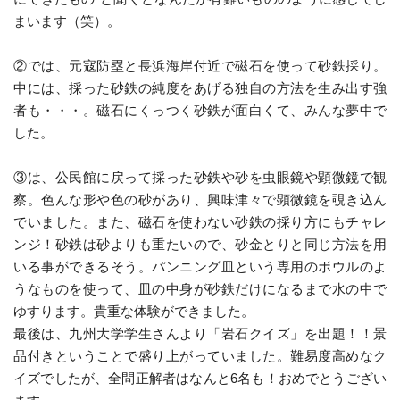
まいます（笑）。
②では、元寇防塁と長浜海岸付近で磁石を使って砂鉄採り。
中には、採った砂鉄の純度をあげる独自の方法を生み出す強
者も・・・。磁石にくっつく砂鉄が面白くて、みんな夢中で
した。
③は、公民館に戻って採った砂鉄や砂を虫眼鏡や顕微鏡で観
察。色んな形や色の砂があり、興味津々で顕微鏡を覗き込ん
でいました。また、磁石を使わない砂鉄の採り方にもチャレ
ンジ！砂鉄は砂よりも重たいので、砂金とりと同じ方法を用
いる事ができるそう。パンニング皿という専用のボウルのよ
うなものを使って、皿の中身が砂鉄だけになるまで水の中で
ゆすります。貴重な体験ができました。
最後は、九州大学学生さんより「岩石クイズ」を出題！！景
品付きということで盛り上がっていました。難易度高めなク
イズでしたが、全問正解者はなんと6名も！おめでとうござい