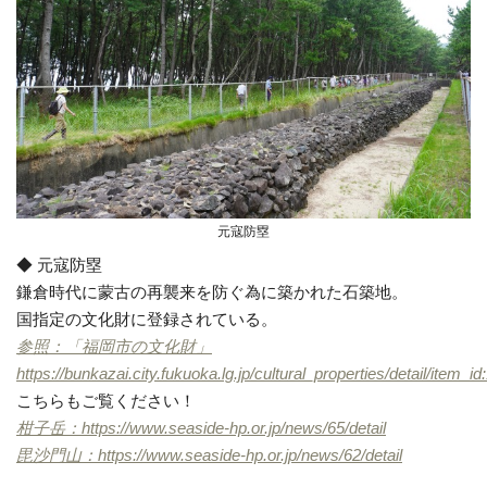
元寇防塁
◆ 元寇防塁
鎌倉時代に蒙古の再襲来を防ぐ為に築かれた石築地。
国指定の文化財に登録されている。
参照：「福岡市の文化財」
https://bunkazai.city.fukuoka.lg.jp/cultural_properties/detail/item_i
こちらもご覧ください！
柑子岳：https://www.seaside-hp.or.jp/news/65/detail
毘沙門山：https://www.seaside-hp.or.jp/news/62/detail