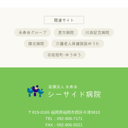
関連サイト
永寿会グループ
恩方病院
川添記念病院
陵北病院
介護老人保健施設ゆうむ
包括旭町･ゆうゆう
医療法人 永寿会
シーサイド病院
〒819-0165 福岡県福岡市西区今津3810
TEL：
092-806-7171
FAX：092-806-5021