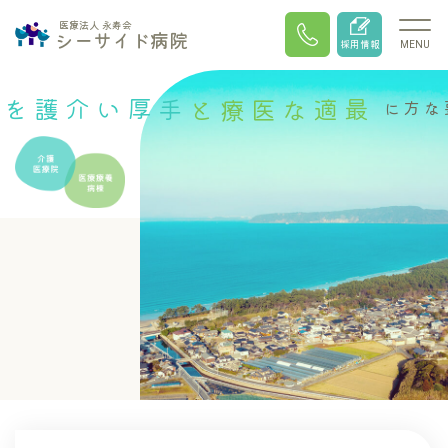
医療法人 永寿会
シーサイド病院
採用情報
MENU
手厚い介護を
最適な医療と
長期療養が必要な方に