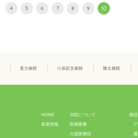
4
5
6
7
8
9
10
恩方病院
川添記念病院
陵北病院
HOME
当院について
併設
新着情報
医療療養
グ
介護医療院
通