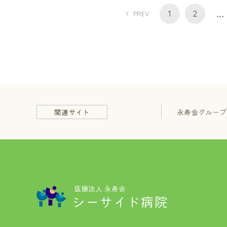
...
1
2
PREV
関連サイト
永寿会グループ
医療法人 永寿会
シーサイド病院