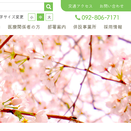
交通アクセス
お問い合わせ
字サイズ変更
小
中
大
内
医療関係者の方
部署案内
併設事業所
採用情報