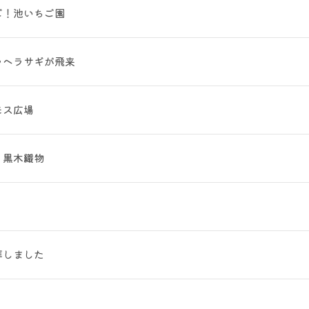
ご！池いちご園
ラヘラサギが飛来
モス広場
、黒木織物
拝しました