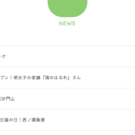
NEWS
ング
ープン！明太子の老舗『海のはなれ』さん
毘沙門山
22日猫の日！西ノ浦漁港